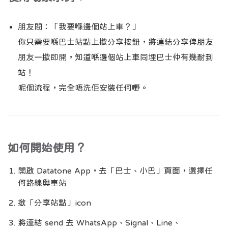
朋友問：「我要喺邊個站上車？」
你只需要喺巴士站點上撳分享按鈕，將連結分享俾朋友
朋友一撳即開，知道喺邊個站上車同埋巴士仲有幾耐到
站！
呢個流程，完全唔洗佢安裝任何嘢。
如何開始使用？
開啟 Datatone App，去「巴士、小巴」頁面，選擇任
何路線與車站
撳「分享站點」icon
將連結 send 去 WhatsApp、Signal、Line、